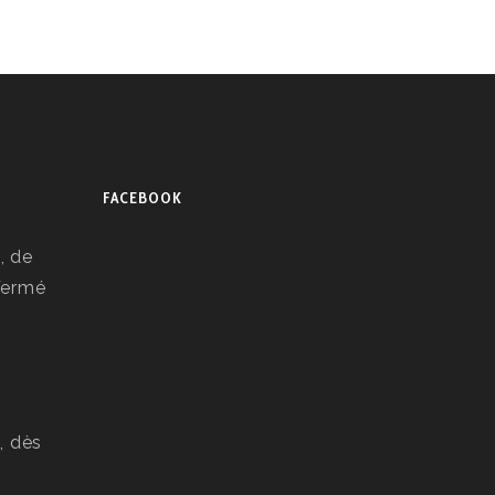
FACEBOOK
, de
 Fermé
, dès