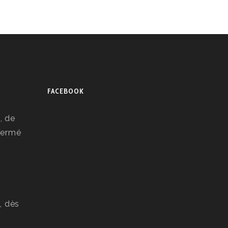
FACEBOOK
, de
 Fermé
, dès