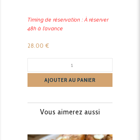
Timing de réservation : À réserver
48h à l’avance
28.00
€
quantité
de
Cake
AJOUTER AU PANIER
citron/pavot
Vous aimerez aussi