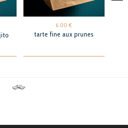
6.00
€
tarte fine aux prunes
F
ito
l
 €.