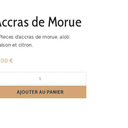
Accras de Morue
Pièces d’accras de morue, aïoli
ison et citron.
2.00
€
antité
cras
AJOUTER AU PANIER
rue