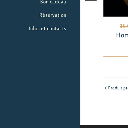
Bon cadeau
Réservation
35
Infos et contacts
Hom
Produit p